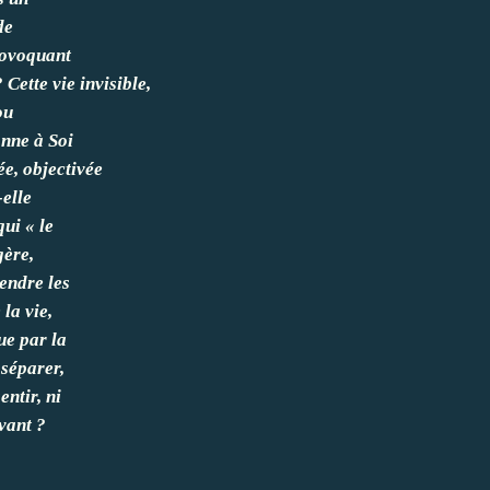
de
rovoquant
 Cette vie invisible,
ou
onne à Soi
ée, objectivée
-elle
qui « le
gère,
endre les
la vie,
ue par la
 séparer,
entir, ni
ivant ?