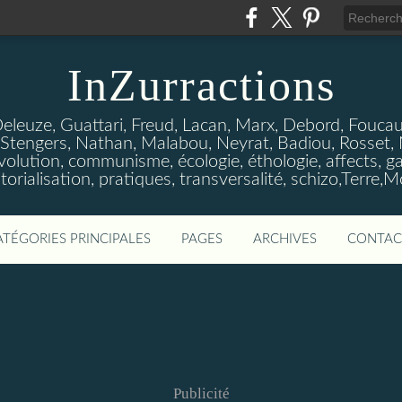
InZurractions
Deleuze, Guattari, Freud, Lacan, Marx, Debord, Foucault
Stengers, Nathan, Malabou, Neyrat, Badiou, Rosset, Neg
olution, communisme, écologie, éthologie, affects, gau
itorialisation, pratiques, transversalité, schizo,Terre,M
ATÉGORIES PRINCIPALES
PAGES
ARCHIVES
CONTAC
Publicité