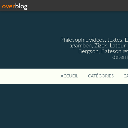
Philosophie,vidéos, textes, 
agamben, Zizek, Latour, 
Bergson, Bateson,rév
déterr
ACCUEIL
CATÉGORIES
C