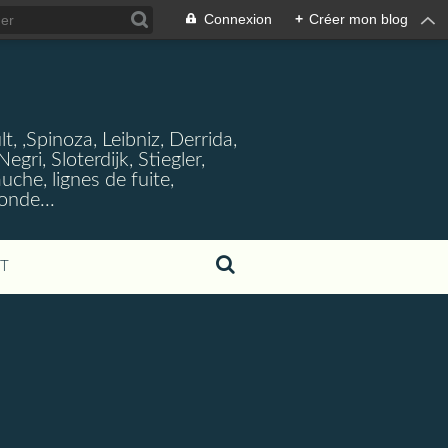
Connexion
+
Créer mon blog
, ,Spinoza, Leibniz, Derrida,
ri, Sloterdijk, Stiegler,
che, lignes de fuite,
onde...
T