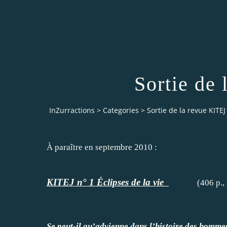
Sortie de
InZurractions
>
Categories
>
Sortie de la revue KITEJ
À paraître en septembre 2010 :
KITEJ n° 1 Éclipses de la vie
(406 p., illu
Se peut-il qu’advienne dans l’histoire des homme