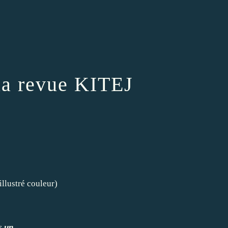
 la revue KITEJ
stré couleur)
s un