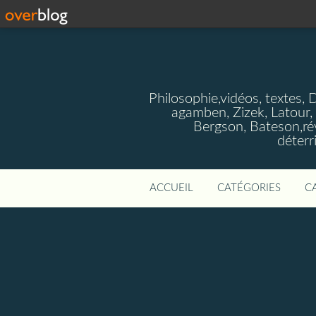
Philosophie,vidéos, textes, 
agamben, Zizek, Latour, 
Bergson, Bateson,rév
déterr
ACCUEIL
CATÉGORIES
C