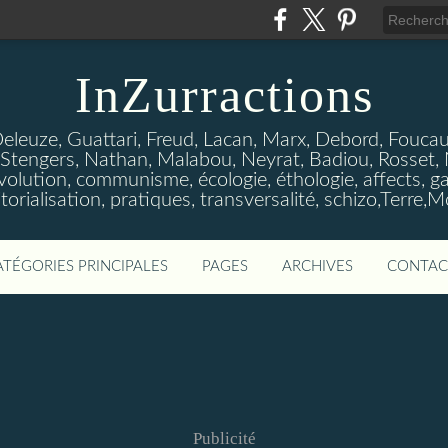
InZurractions
Deleuze, Guattari, Freud, Lacan, Marx, Debord, Foucault
Stengers, Nathan, Malabou, Neyrat, Badiou, Rosset, Neg
olution, communisme, écologie, éthologie, affects, gau
itorialisation, pratiques, transversalité, schizo,Terre,M
ATÉGORIES PRINCIPALES
PAGES
ARCHIVES
CONTAC
Publicité