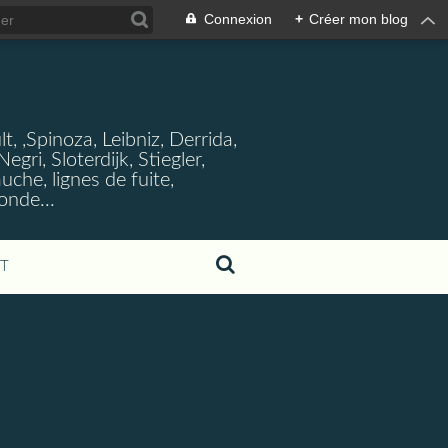
Connexion
+
Créer mon blog
, ,Spinoza, Leibniz, Derrida,
ri, Sloterdijk, Stiegler,
che, lignes de fuite,
onde...
T