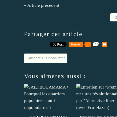
« Article précédent
Re
Partager cet article
Repost
0
S'inscrire à la newsletter
Vous aimerez aussi :
SAID BOUAMAMA •
Entretien sur "Premi