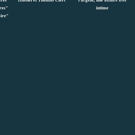
res"
intime
aire"