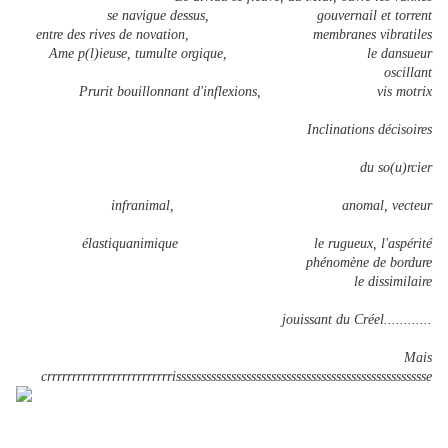
se navigue dessus, gouvernail et torrent
entre des rives de novation, membranes vibratiles
Ame p(l)ieuse, tumulte orgique, le dansueur
oscillant
Prurit bouillonnant d'inflexions, vis motrix
Inclinations décisoires
du so(u)rcier
infranimal, anomal, vecteur
élastiquanimique le rugueux, l'aspérité
phénomène de bordure
le dissimilaire
jouissant du Créel............
Mais
crrrrrrrrrrrrrrrrrrrrrrrrrisssssssssssssssssssssssssssssssssssssssssssssssssse