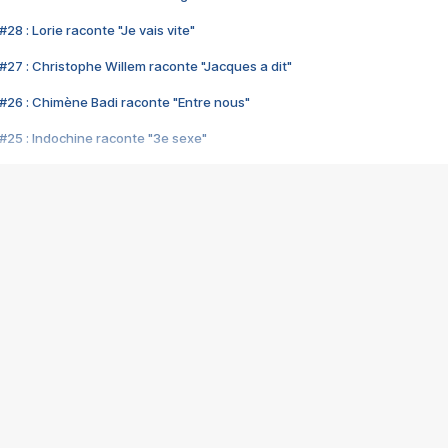
28 : Lorie raconte "Je vais vite"
#27 : Christophe Willem raconte "Jacques a dit"
#26 : Chimène Badi raconte "Entre nous"
#25 : Indochine raconte "3e sexe"
#24 : Zaho raconte "C'est chelou"
#23 : Patrick Bruel raconte "Au café des délices"
#22 : Kyo raconte "Le chemin"
#21 : Nolwenn Leroy raconte "Cassé"
#20 : Patrick Hernandez raconte "Born to be alive"
#19 : Lorie raconte "Près de moi"
#18 : Michael Jones raconte "A nos actes manqués" (avec Jean-Jacque
#17 : Khaled raconte "Aïcha"