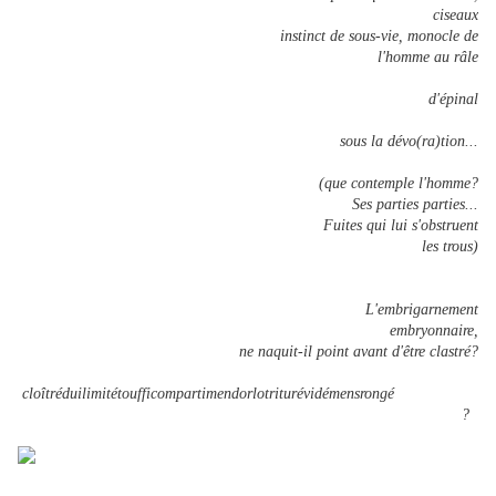
ciseaux
instinct de sous-vie, monocle de
l'homme au râle
d'épinal
sous la dévo(ra)tion...
(que contemple l'homme?
Ses parties parties...
Fuites qui lui s'obstruent
les trous)
L'embrigarnement
embryonnaire,
ne naquit-il point avant d'être clastré?
cloîtréduilimitétoufficompartimendorlotriturévidémensrongé
?