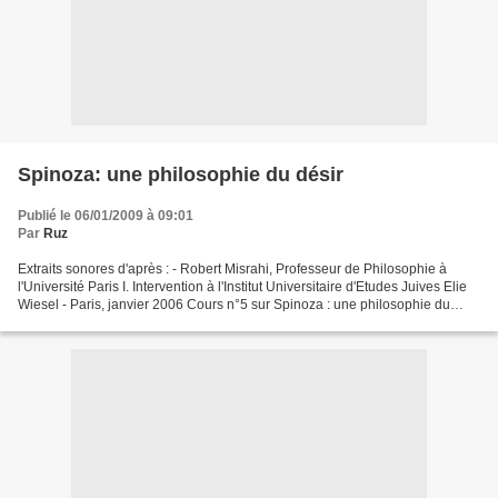
Spinoza: une philosophie du désir
Publié le 06/01/2009 à 09:01
Par
Ruz
Extraits sonores d'après : - Robert Misrahi, Professeur de Philosophie à
l'Université Paris I. Intervention à l'Institut Universitaire d'Etudes Juives Elie
Wiesel - Paris, janvier 2006 Cours n°5 sur Spinoza : une philosophie du
désir (81 mn). http://www.akadem.org/sommaire/series/module_725.php...