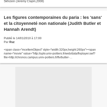
Skhizein (Jérémy Clapin,2008)
Les figures contemporaines du paria : les 'sans'
et la citoyenneté non nationale (Judith Butler et
Hannah Arendt)
Publié le 14/01/2010 à 17:00
Par
Ruz
<span class="mceItemObject" style="width:320px;height:260px"><span
name="movie" value="http://uptv.univ-poitiers.fr/web/data/flvplayer.swf?
file=http://chronos.campus.univ-poitiers.fr/flv/butler-
bourdin.flv&width=320&height=260&image=http://uptv.univ-
poitiers.fr/web/data/vignettes/s0327113312_2_Sans-titre-
1.jpg&usefullscreen=false"...