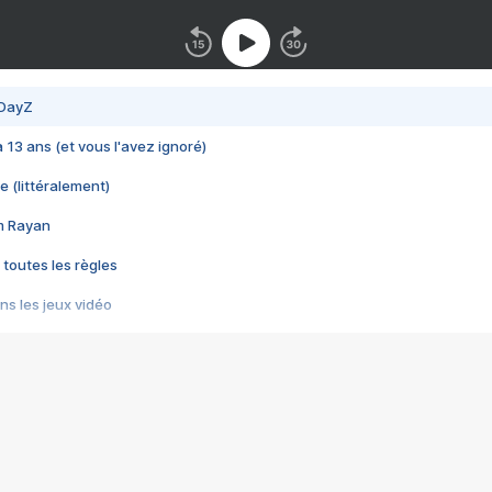
 DayZ
 a 13 ans (et vous l'avez ignoré)
e (littéralement)
im Rayan
 toutes les règles
s les jeux vidéo
us choquant de Rockstar ? - Le scandale BULLY
e plus moche de Steam
du RÊVE tourne au CAUCHEMAR
pendant 8 heures