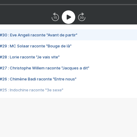
#30 : Eve Angeli raconte "Avant de partir"
#29 : MC Solaar raconte "Bouge de là"
28 : Lorie raconte "Je vais vite"
#27 : Christophe Willem raconte "Jacques a dit"
#26 : Chimène Badi raconte "Entre nous"
#25 : Indochine raconte "3e sexe"
#24 : Zaho raconte "C'est chelou"
#23 : Patrick Bruel raconte "Au café des délices"
#22 : Kyo raconte "Le chemin"
#21 : Nolwenn Leroy raconte "Cassé"