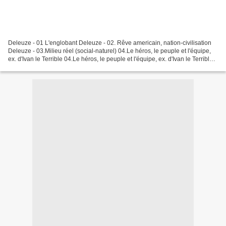
Deleuze - 01 L'englobant Deleuze - 02. Rêve americain, nation-civilisation
Deleuze - 03.Milieu réel (social-naturel) 04.Le héros, le peuple et l'équipe,
ex. d'Ivan le Terrible 04.Le héros, le peuple et l'équipe, ex. d'Ivan le Terrible
envoyé par Hetairie3....