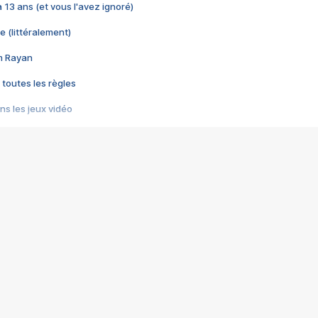
 a 13 ans (et vous l'avez ignoré)
e (littéralement)
im Rayan
 toutes les règles
s les jeux vidéo
us choquant de Rockstar ? - Le scandale BULLY
e plus moche de Steam
du RÊVE tourne au CAUCHEMAR
pendant 8 heures
it… à tort
umiliés par un jeu vidéo
ire - Final Fantasy 8
ti un empire - Age of Empires