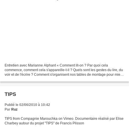
Entretien avec Marianne Alphant « Comment lit-on ? Par quoi cela
commence, comment cela s'appareille-t-il ? Quels sont les gestes du lire, du
voir et de l'écrire ? Comment s'organisent nos tables de montage pour mieux
voir, lire, écrire ? Peut-on lire...
TIPS
Publié le 02/06/2010 à 10:42
Par
Ruz
TIPS from Compagnie Marouchka on Vimeo. Documentaire réalisé par Elise
Charbey autour du projet "TIPS" de Francis Plisson