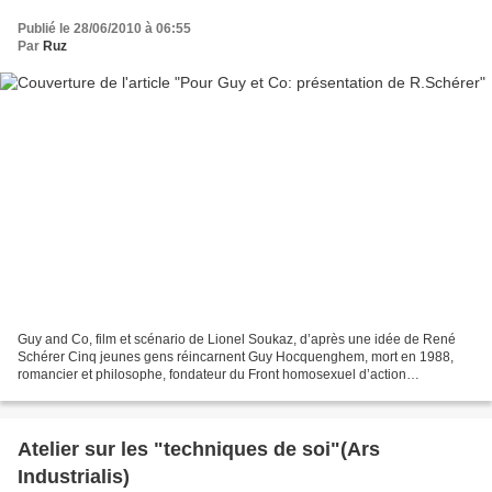
Publié le 28/06/2010 à 06:55
Par
Ruz
Guy and Co, film et scénario de Lionel Soukaz, d’après une idée de René
Schérer Cinq jeunes gens réincarnent Guy Hocquenghem, mort en 1988,
romancier et philosophe, fondateur du Front homosexuel d’action
révolutionnaire (FHAR) qui, toute sa vie, a refusé...
Atelier sur les "techniques de soi"(Ars
Industrialis)