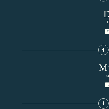
D
2
Mu
c
2