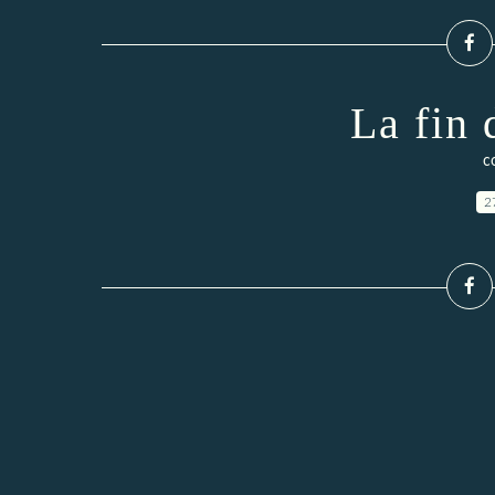
La fin 
c
2