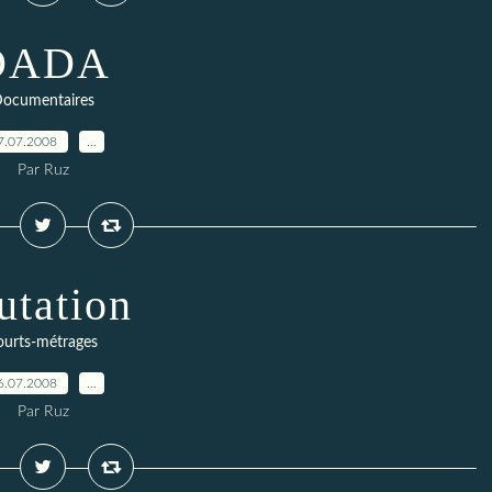
DADA
ocumentaires
7.07.2008
…
Par Ruz
tation
ourts-métrages
6.07.2008
…
Par Ruz