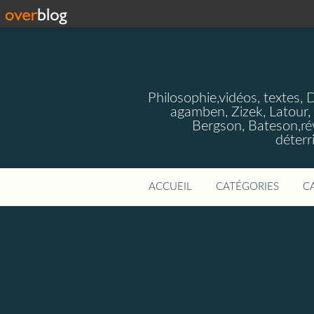
Philosophie,vidéos, textes, 
agamben, Zizek, Latour, 
Bergson, Bateson,rév
déterr
ACCUEIL
CATÉGORIES
C