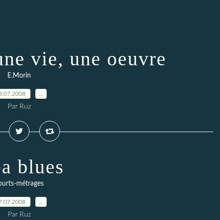
une vie, une oeuvre
E.Morin
8.07.2008
…
Par Ruz
ea blues
ourts-métrages
7.07.2008
…
Par Ruz