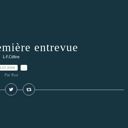
emière entrevue
L-F.Céline
8.07.2008
…
Par Ruz