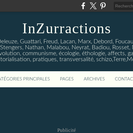
InZurractions
Deleuze, Guattari, Freud, Lacan, Marx, Debord, Foucault
Stengers, Nathan, Malabou, Neyrat, Badiou, Rosset, Neg
olution, communisme, écologie, éthologie, affects, gau
itorialisation, pratiques, transversalité, schizo,Terre,M
ATÉGORIES PRINCIPALES
PAGES
ARCHIVES
CONTAC
Publicité