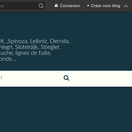
Connexion
+
Créer mon blog
, ,Spinoza, Leibniz, Derrida,
ri, Sloterdijk, Stiegler,
che, lignes de fuite,
onde...
T