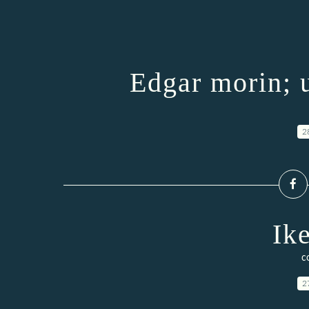
Edgar morin; 
2
Ik
c
2