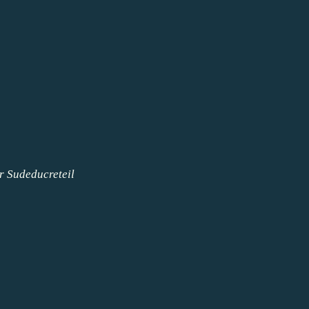
ar
Sudeducreteil