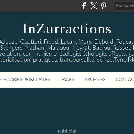
InZurractions
Deleuze, Guattari, Freud, Lacan, Marx, Debord, Foucault
Stengers, Nathan, Malabou, Neyrat, Badiou, Rosset, Neg
olution, communisme, écologie, éthologie, affects, gau
itorialisation, pratiques, transversalité, schizo,Terre,M
ATÉGORIES PRINCIPALES
PAGES
ARCHIVES
CONTAC
Publicité