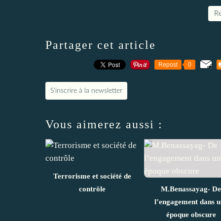
Re
Partager cet article
Repost
0
S'inscrire à la newsletter
Vous aimerez aussi :
Terrorisme et société de
contrôle
M.Benassayag- De
l’engagement dans u
époque obscure