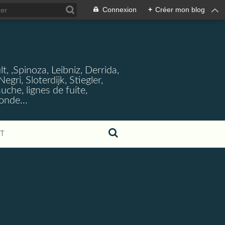
Connexion
+
Créer mon blog
, ,Spinoza, Leibniz, Derrida,
ri, Sloterdijk, Stiegler,
che, lignes de fuite,
onde...
T