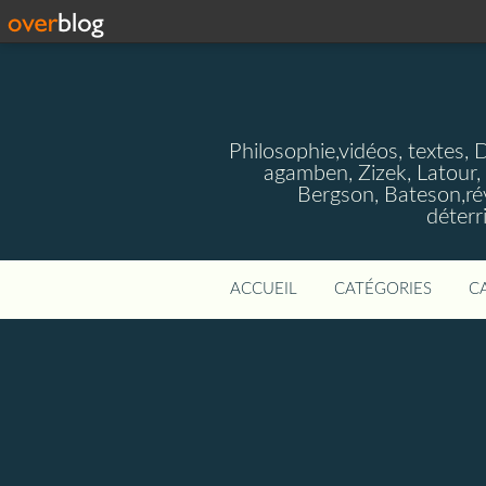
Philosophie,vidéos, textes, 
agamben, Zizek, Latour, 
Bergson, Bateson,rév
déterr
ACCUEIL
CATÉGORIES
C