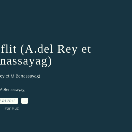
flit (A.del Rey et
nassayag)
 Rey et M.Benassayag)
M.Benassayag
9.04.2012
…
Par Ruz