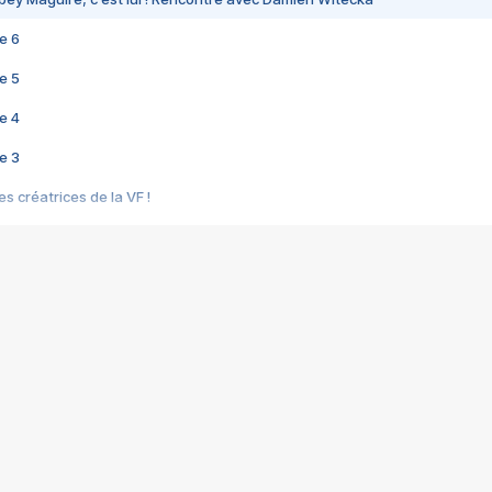
e 6
e 5
e 4
e 3
s créatrices de la VF !
e 2
e 1
e Mektoub My Love arrive enfin ! Rencontre avec Shaïn Boumedine et Sal
i : après Toni en famille
elle réalise le bouleversant Dites lui que je l'aime
ais ! Rencontre autour de Vie privée de Rebecca Zlotowski
 de Marguerite, Grave... Rencontre avec Ella Rumpf